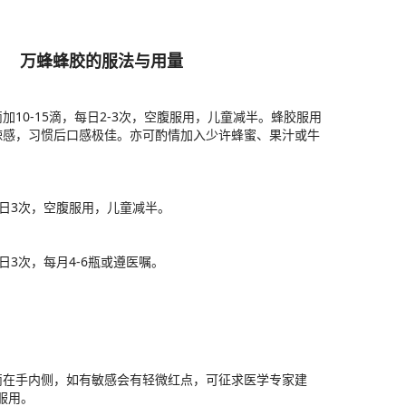
万蜂蜂胶的服法与用量
加10-15滴，每日2-3次，空腹服用，儿童减半。蜂胶服用
辣感，习惯后口感极佳。亦可酌情加入少许蜂蜜、果汁或牛
，每日3次，空腹服用，儿童减半。
每日3次，每月4-6瓶或遵医嘱。
滴在手内侧，如有敏感会有轻微红点，可征求医学专家建
服用。