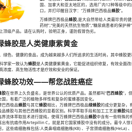
国、加拿大和亚太地区的，选用厂内12种等级中的最高等
口，并打印醒目汉字：“万蜂牌巴西极品
蜂胶
”。
万蜂牌巴西极品
蜂胶
,是大自然带给人类最珍贵的健
药材”,“完美的天然抗生物质”,“糖尿病患者的保护神”
上顶级产品。请在认购时，验明正身，谨防假冒伪劣。
绿蜂胶
是人类健康紫黄金
、绿色、健康的食品，成为越来越多人们所追求的生活时尚，其中蜂胶更被
科学家一致认为
蜂胶
是人类健康紫黄金，它能促进组织修复，有效全面改
高浓度、高生物活性才是疗效和安全的保证。
绿蜂胶功效——帮您战胜癌症
蜂胶
在世界上久负盛名，是世界公认的优质产品。虽然都叫“
巴西蜂胶
”，
全国，有着广泛的植物多样性和复杂的蜜蜂基因变化。
牌巴西极品
蜂胶
与其它
蜂胶
相比，万蜂牌巴西极品
绿蜂胶
的成分更复杂，
极品蜂胶与其他巴西蜂胶的显着区别。科学萃取手段和加工工艺是
蜂胶
纯
临界流体萃取技术进行提纯，使得万蜂牌巴西极品
蜂胶
中含有一些特殊的
离出有抗癌作用Artepillin C，就是其它国家蜂胶中没有的成分。最令
，这些癌细胞株包括:人类鼻咽癌细胞株(KB) 、子宫颈癌细胞株(HeLa) 、乳癌细胞