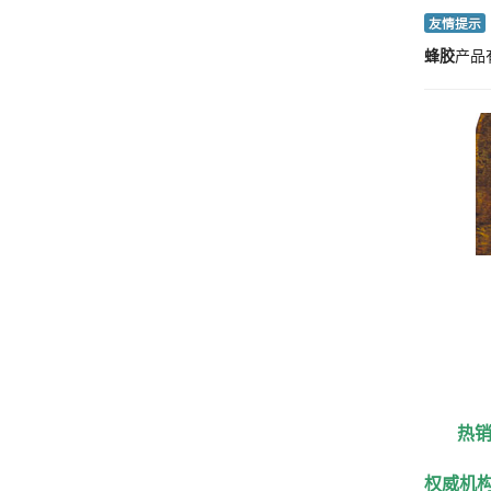
友情提示
蜂胶
产品
热
权威机