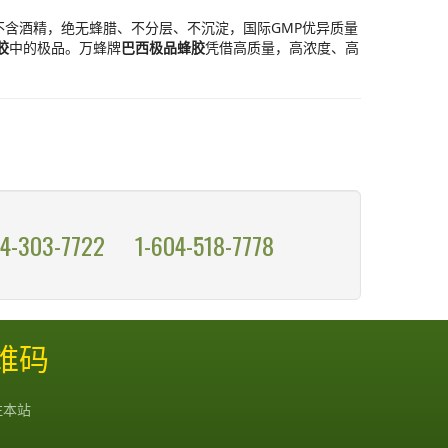
且绝不含酒精，绝无蜂腊、不分层、不沉淀，国际GMP优异质量
胶
中的极品。万蜂牌
巴西极品蜂胶
凭借高质量，高浓度、高
04-303-7722
1-604-518-7778
二维码
注本站