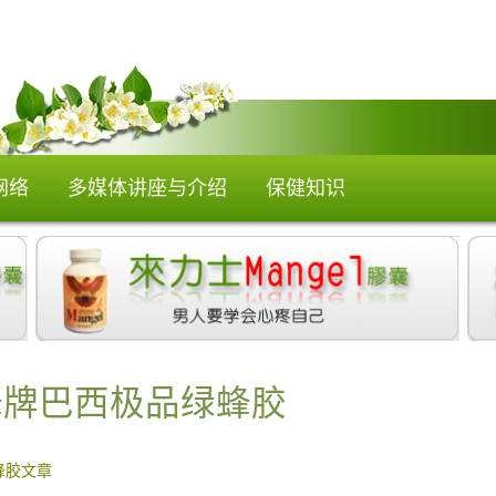
网络
多媒体讲座与介绍
保健知识
蜂牌巴西极品绿蜂胶
蜂胶文章