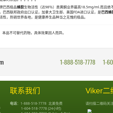
牌巴西极品
蜂胶
生物活性（达98％）类黄酮业界最高18.5mg/ml.而
，巴西联邦政府出口认证，加拿大卫生部、美国FDA进口认证，是
巴西蜂
活性，热销世界各地，是健康养生品种当之无愧的极品。
：
本品不可替代药物，具体效果因人而异。
om
1-888-518-7778
1-6
联系我们
Viker
电话
：
1-888-518-7778
北美免费
请扫描二维码关
产
1-604-518-7778
(24小时)