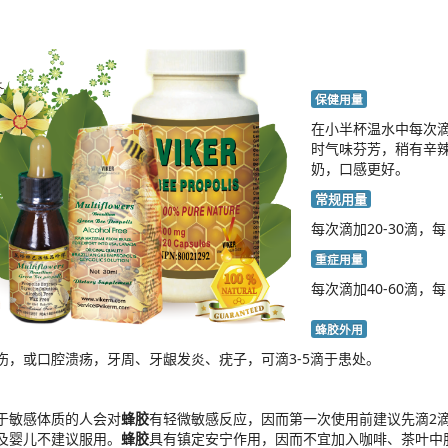
保健
用量
在小半杯温水中每次滴
时气味芬芳，稍有辛
奶，口感更好。
常规用量
每次滴加20-30滴
重症
用量
每次滴加40-60滴，
蜂胶
外用
伤，或口腔溃疡，牙周、牙龈发炎、疣子，可滴3-5滴于患处。
于敏感体质的人会对
蜂胶
有轻微敏感反应，因而第一次使用前建议先滴2
及婴儿不建议服用。
蜂胶
具有镇定安宁作用，因而不宜加入咖啡、茶叶中