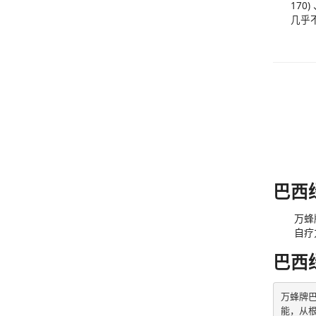
17
几乎
巴西
万蜂
自疗
巴西
万蜂牌
能，从