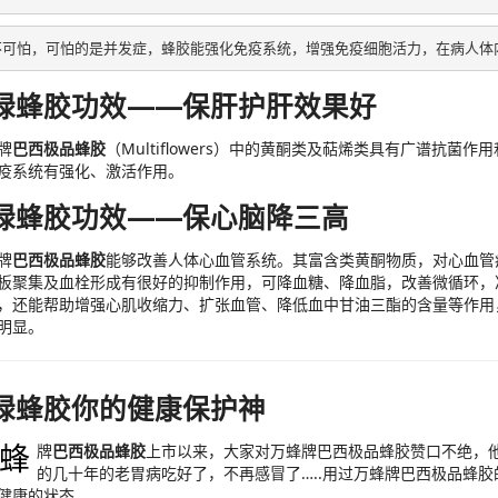
不可怕，可怕的是并发症，蜂胶能强化免疫系统，增强免疫细胞活力，在病人体
绿蜂胶功效——
保肝护肝效果好
牌
巴西极品蜂胶
（Multiflowers）中的黄酮类及萜烯类具有广谱抗
疫系统有强化、激活作用。
绿蜂胶功效——保心脑降三高
牌
巴西极品蜂胶
能够改善人体心血管系统。其富含类黄酮物质，对心血管
板聚集及血栓形成有很好的抑制作用，可降血糖、降血脂，改善微循环，
，还能帮助增强心肌收缩力、扩张血管、降低血中甘油三酯的含量等作用
明显。
绿蜂胶你的健康保护神
蜂
牌
巴西极品蜂胶
上市以来，大家对万蜂牌巴西极品蜂胶赞口不绝，
的几十年的老胃病吃好了，不再感冒了…..用过万蜂牌巴西极品蜂
健康的状态。。。。。。