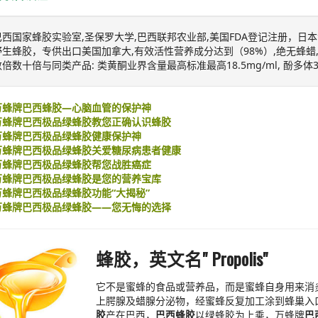
巴西国家蜂胶实验室,圣保罗大学,巴西联邦农业部,美国FDA登记注册，日本食品营养
野生蜂胶，专供出口美国加拿大,有效活性营养成分达到（98%）,绝无蜂蜡
数倍数十倍与同类产品: 类黄酮业界含量最高标准最高18.5mg/ml, 酚多体3
万蜂牌巴西蜂胶—心脑血管的保护神
万蜂牌巴西极品绿蜂胶教您正确认识蜂胶
万蜂牌巴西极品绿蜂胶健康保护神
万蜂牌巴西极品绿蜂胶关爱糖尿病患者健康
万蜂牌巴西极品绿蜂胶帮您战胜癌症
万蜂牌巴西极品绿蜂胶是您的营养宝库
万蜂牌巴西极品绿蜂胶功能“大揭秘”
万蜂牌巴西极品绿蜂胶——您无悔的选择
蜂胶，英文名
" Propolis"
它不是蜜蜂的食品或营养品，而是蜜蜂自身用来消
上腭腺及蜡腺分泌物，经蜜蜂反复加工涂到蜂巢入
胶
产在巴西，
巴西蜂胶
以绿蜂胶为上乘，万蜂牌
巴