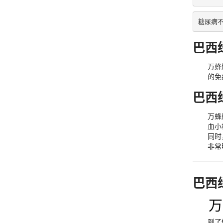
糖尿病
巴西
万蜂
的免
巴西
万蜂
血小
同时
非常
巴西
万
到了