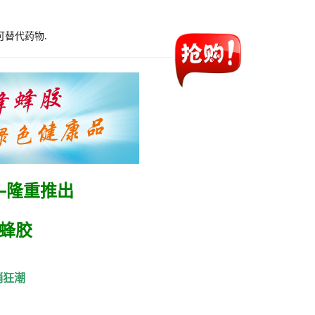
可替代药物.
——隆重推出
蜂胶
销狂潮