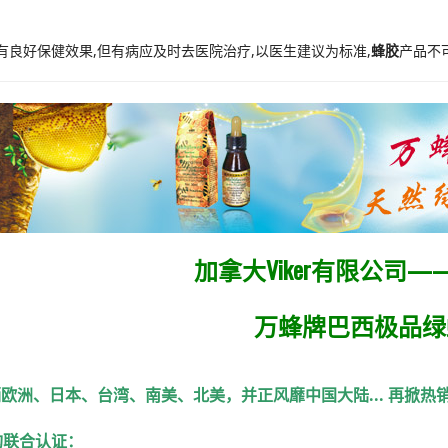
有良好保健效果,但有病应及时去医院治疗,以医生建议为标准,
蜂胶
产品不
加拿大Viker有限公司
万蜂牌巴西极品绿
销欧洲、日本、台湾、南美、北美，并正风靡中国大陆
... 再
掀热
构联合认证
：