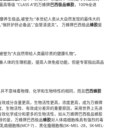
级 “CLASS A”的万蜂牌
巴西极品蜂胶
，100%全进
康养生极品,被誉为:“本世纪人类从大自然发现的最伟大的
,“保肝护肝必备品”,“血管清道夫”。
万蜂牌巴西极品
蜂胶
是
誉为“大自然带给人类最珍贵的健康礼物”。
善人体的生理机能，提高人体免疫功能，但是专家指出高品
但并不意味着物理、化学和生物特性的相同，而且
巴西蜂胶
有效成分含量更高，生物活性更高，浓度更高，成为万蜂牌
度、生物活性、有效成分差异的重要原因，采用世界上先进
有效化学成分和更多的生物活性，如从万蜂牌巴西极品蜂胶
人惊讶的是，万蜂牌巴西极品
蜂胶
对人体癌细胞株具有强烈的毒
株(MCF-7) 、黑化瘤细胞株(SK–MEL -28，SK-MEL-