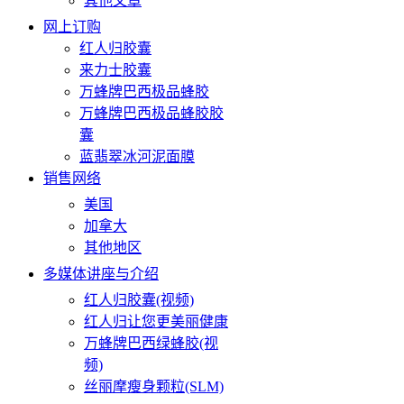
其他文章
网上订购
红人归胶囊
来力士胶囊
万蜂牌巴西极品蜂胶
万蜂牌巴西极品蜂胶胶
囊
蓝翡翠冰河泥面膜
销售网络
美国
加拿大
其他地区
多媒体讲座与介绍
红人归胶囊(视频)
红人归让您更美丽健康
万蜂牌巴西绿蜂胶(视
频)
丝丽摩瘦身颗粒(SLM)