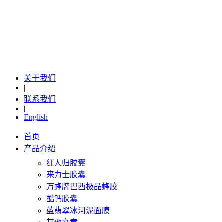
关于我们
|
联系我们
|
English
首页
产品介绍
红人归胶囊
来力士胶囊
万蜂牌巴西极品蜂胶
酷钙胶囊
蓝翡翠冰河泥面膜