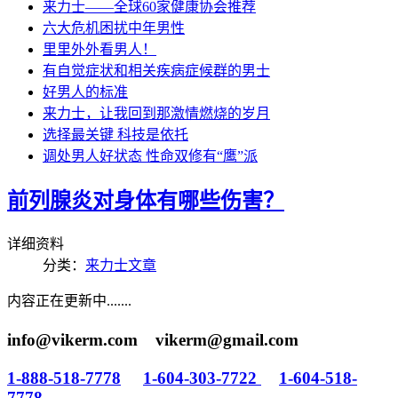
来力士——全球60家健康协会推荐
六大危机困扰中年男性
里里外外看男人！
有自觉症状和相关疾病症候群的男士
好男人的标准
来力士，让我回到那激情燃烧的岁月
选择最关键 科技是依托
调处男人好状态 性命双修有“鹰”派
前列腺炎对身体有哪些伤害？
详细资料
分类：
来力士文章
内容正在更新中.......
info@vikerm.com vikerm@gmail.com
1-888-518-7778
1-604-303-7722
1-604-518-
7778