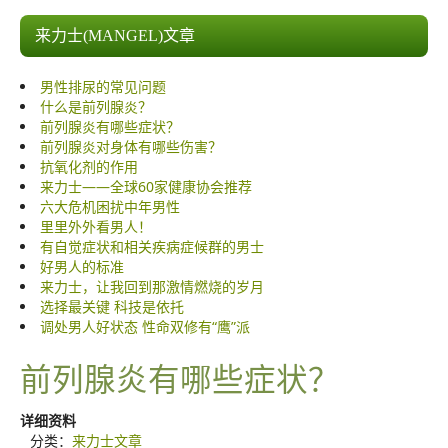
来力士胶囊
来力士(MANGEL)文章
万蜂牌巴西极品蜂胶
男性排尿的常见问题
酷钙胶囊
什么是前列腺炎？
前列腺炎有哪些症状？
蓝翡翠冰河泥面膜
前列腺炎对身体有哪些伤害？
抗氧化剂的作用
其他文章
来力士——全球60家健康协会推荐
六大危机困扰中年男性
里里外外看男人！
网上订购
有自觉症状和相关疾病症候群的男士
好男人的标准
销售网络
来力士，让我回到那激情燃烧的岁月
选择最关键 科技是依托
多媒体讲座与介绍
调处男人好状态 性命双修有“鹰”派
保健知识
前列腺炎有哪些症状？
详细资料
分类：
来力士文章