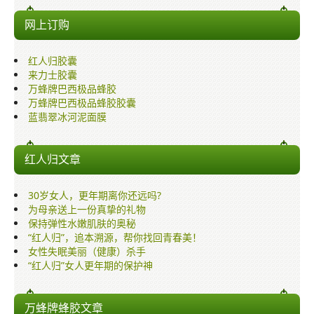
来力士胶囊
网上订购
万蜂牌巴西极品蜂胶
红人归胶囊
酷钙胶囊
来力士胶囊
万蜂牌巴西极品蜂胶
蓝翡翠冰河泥面膜
万蜂牌巴西极品蜂胶胶囊
蓝翡翠冰河泥面膜
其他文章
红人归文章
网上订购
销售网络
30岁女人，更年期离你还远吗?
为母亲送上一份真挚的礼物
多媒体讲座与介绍
保持弹性水嫩肌肤的奥秘
“红人归”，追本溯源，帮你找回青春美！
保健知识
女性失眠美丽（健康）杀手
“红人归”女人更年期的保护神
万蜂牌蜂胶文章