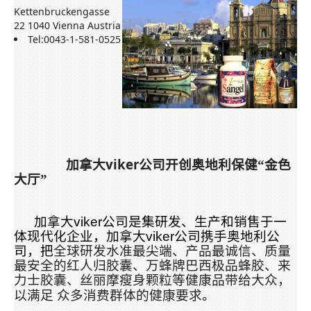
Kettenbruckengasse
22
1040 Vienna
Austria
Tel:0043-1-581-0525
viker
加拿大
公司开创奥地利保健“金色
大厅”
加拿大
viker
公司是集研发、生产和销售于一
体现代化企业，加拿大
viker
公司携手奥地利公
司，把
全球研发水准最尖端、产品最诚信、质量
最安全的红人归胶囊、万蜂牌巴西极品蜂胶、来
力士胶囊、丝丽摩瘦身颗粒等健康品带给大众，
以满足
众多消费群体的健康要求
。