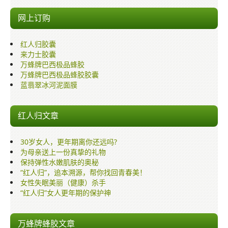
来力士胶囊
网上订购
万蜂牌巴西极品蜂胶
红人归胶囊
酷钙胶囊
来力士胶囊
万蜂牌巴西极品蜂胶
蓝翡翠冰河泥面膜
万蜂牌巴西极品蜂胶胶囊
蓝翡翠冰河泥面膜
其他文章
红人归文章
网上订购
销售网络
30岁女人，更年期离你还远吗?
为母亲送上一份真挚的礼物
多媒体讲座与介绍
保持弹性水嫩肌肤的奥秘
“红人归”，追本溯源，帮你找回青春美！
保健知识
女性失眠美丽（健康）杀手
“红人归”女人更年期的保护神
万蜂牌蜂胶文章