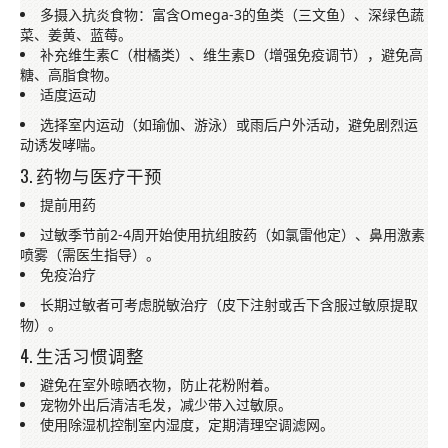
多摄入抗炎食物：富含Omega-3的鱼类（三文鱼）、深绿色蔬
菜、姜黄、蓝莓。
补充维生素C（柑橘类）、维生素D（增强免疫调节），避免高
糖、高脂食物。
适度运动
选择室内运动（如瑜伽、游泳）或雨后户外活动，避免剧烈运
动诱发哮喘。
3. 药物与医疗干预
提前用药
过敏季节前2-4周开始使用抗组胺药（如氯雷他定）、鼻用激素
喷雾（需医生指导）。
免疫治疗
长期过敏者可考虑脱敏治疗（皮下注射或舌下含服过敏原提取
物）。
4. 生活习惯调整
避免在室外晾晒衣物，防止花粉附着。
宠物外出后清洁毛发，减少带入过敏原。
使用除湿机控制室内湿度，定期清理空调滤网。